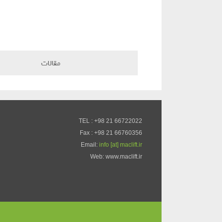
مقالات
TEL : +98 21 66722022
Fax : +98 21 66760356
Email:
info [at] maclift.ir
Web: www.maclift.ir