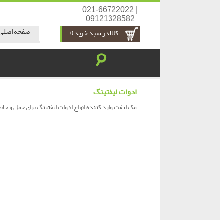
021-66722022 |
09121328582
صفحه اصلی
کالا در سبد خرید 0
☌
ادوات لیفتینگ
مک لیفت وارد کننده انواع ادوات لیفتینگ برای حمل و جابجا