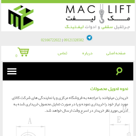
|
02166722022
09121328582
صفحه اصلی
درباره
تماس
0
☌
نحوه تحویل محصولات
جرثقیل سقفی
خریدارن میتوانند با مراجعه به فروشگاه مرکزی و یا نمایندگی های شرکت کالای
مورد نیاز خود را خریداری نموده و یا در صورت تمایل محصول خریداری شده به
جرثقیل برقی »
ادوات لیفتینگ
آدرس مورد نظر خریدار در اسرع وقت ارسال خواهد شد.
جرثقیل دستی »
پولیفت »
ادوات کشش
اتصالات جرثقیل سقفی »