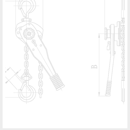
مگنت صنعتی »
وینچ »
اتصالات لیفتینگ
تعمیرات جرثقیل سقفی برقی »
سیم بکسل »
جرثقیل سقفی استوک »
زنجیر صنعتی فولادی »
جرثقیل سقفی دست دوم کارکرده »
شگل »
قلاب »